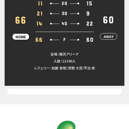
11
15
2Q
21
9
3Q
60
66
14
22
4Q
AWAY
HOME
66
60
F
会場：横浜アリーナ
人数：13240人
レフェリー：加藤 誉樹/漆間 大吾/平出 剛