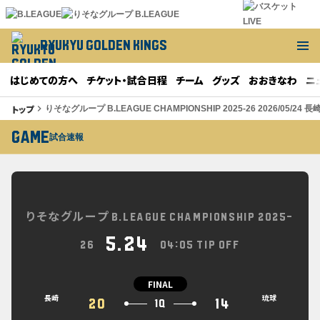
RYUKYU GOLDEN KINGS
はじめての方へ
チケット・試合日程
チーム
グッズ
おおきなわ
ニ
トップ
keyboard_arrow_right
りそなグループ B.LEAGUE CHAMPIONSHIP 2025-26 2026/05/24 長
GAME
試合速報
りそなグループ B.LEAGUE CHAMPIONSHIP 2025-
5.24
26
04:05 TIP OFF
FINAL
長崎
琉球
20
14
1Q