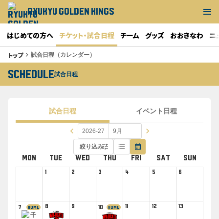
RYUKYU GOLDEN KINGS
はじめての方へ
チケット・試合日程
チーム
グッズ
おおきなわ
ニ
トップ
keyboard_arrow_right
試合日程（カレンダー）
SCHEDULE
試合日程
試合日程
イベント日程
keyboard_arrow_left
keyboard_arrow_right
tune
format_list_bulleted
calendar_month
絞り込み
MON
TUE
WED
THU
FRI
SAT
SUN
1
2
3
4
5
6
8
9
11
12
13
7
10
HOME
HOME