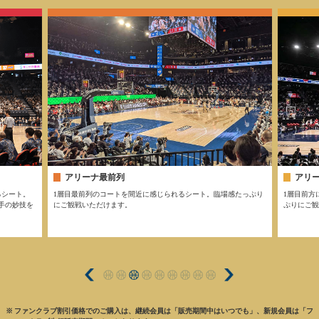
アリーナ最前列
アリー
るシート。
1層目最前列のコートを間近に感じられるシート。臨場感たっぷり
1層目前方
手の妙技を
にご観戦いただけます。
ぷりにご観
ファンクラブ割引価格でのご購入は、継続会員は「販売期間中はいつでも」、新規会員は「フ