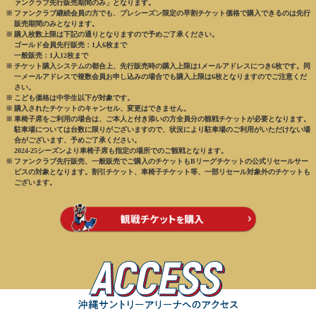
ァンクラブ先行販売期間のみ」となります。
ファンクラブ継続会員の方でも、プレシーズン限定の早割チケット価格で購入できるのは先行
販売期間のみとなります。
購入枚数上限は下記の通りとなりますので予めご了承ください。
ゴールド会員先行販売：1人6枚まで
一般販売：1人12枚まで
チケット購入システムの都合上、先行販売時の購入上限は1メールアドレスにつき6枚です。同
一メールアドレスで複数会員お申し込みの場合でも購入上限は6枚となりますのでご注意くだ
さい。
こども価格は中学生以下が対象です。
購入されたチケットのキャンセル、変更はできません。
車椅子席をご利用の場合は、ご本人と付き添いの方全員分の観戦チケットが必要となります。
駐車場については台数に限りがございますので、状況により駐車場のご利用がいただけない場
合がございます、予めご了承ください。
2024-25シーズンより車椅子席も指定の場所でのご観戦となります。
ファンクラブ先行販売、一般販売でご購入のチケットもBリーグチケットの公式リセールサー
ビスの対象となります。割引チケット、車椅子チケット等、一部リセール対象外のチケットも
ございます。