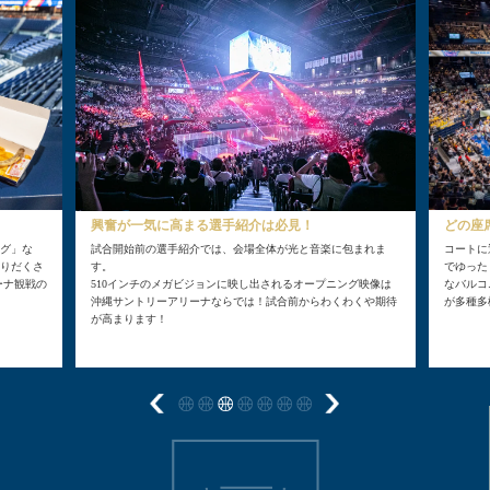
どの座
興奮が一気に高まる選手紹介は必見！
グ」な
コートに
試合開始前の選手紹介では、会場全体が光と音楽に包まれま
りだくさ
でゆった
す。
ーナ観戦の
なバルコ
510インチのメガビジョンに映し出されるオープニング映像は
が多種多
沖縄サントリーアリーナならでは！試合前からわくわくや期待
が高まります！