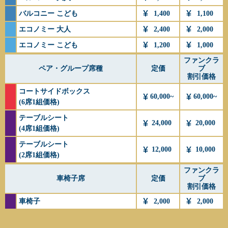
バルコニー こども
1,400
1,100
エコノミー 大人
2,400
2,000
エコノミー こども
1,200
1,000
ファンクラ
ペア・グループ席種
定価
ブ
割引価格
コートサイドボックス
60,000~
60,000~
(6席1組価格)
テーブルシート
24,000
20,000
(4席1組価格)
テーブルシート
12,000
10,000
(2席1組価格)
ファンクラ
車椅子席
定価
ブ
割引価格
車椅子
2,000
2,000