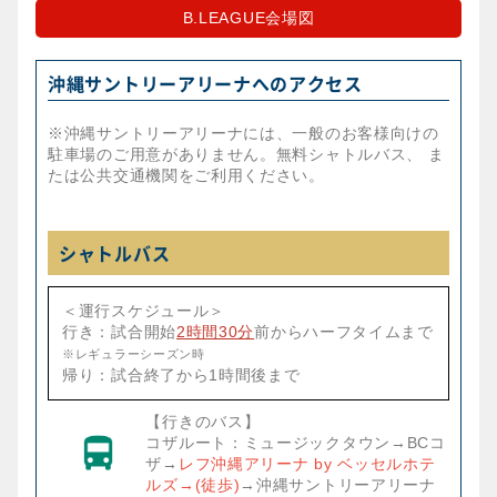
B.LEAGUE会場図
沖縄サントリーアリーナへのアクセス
※沖縄サントリーアリーナには、一般のお客様向けの
駐車場のご用意がありません。無料シャトルバス、 ま
たは公共交通機関をご利用ください。
シャトルバス
＜運行スケジュール＞
行き：試合開始
2時間30分
前からハーフタイムまで
※レギュラーシーズン時
帰り：試合終了から1時間後まで
【行きのバス】
コザルート：ミュージックタウン→BCコ
ザ→
レフ沖縄アリーナ by ベッセルホテ
ルズ→(徒歩)
→沖縄サントリーアリーナ