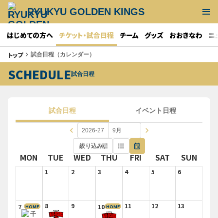
RYUKYU GOLDEN KINGS
はじめての方へ
チケット・試合日程
チーム
グッズ
おおきなわ
ニ
トップ
keyboard_arrow_right
試合日程（カレンダー）
SCHEDULE
試合日程
試合日程
イベント日程
keyboard_arrow_left
keyboard_arrow_right
tune
format_list_bulleted
calendar_month
絞り込み
MON
TUE
WED
THU
FRI
SAT
SUN
1
2
3
4
5
6
8
9
11
12
13
7
10
HOME
HOME