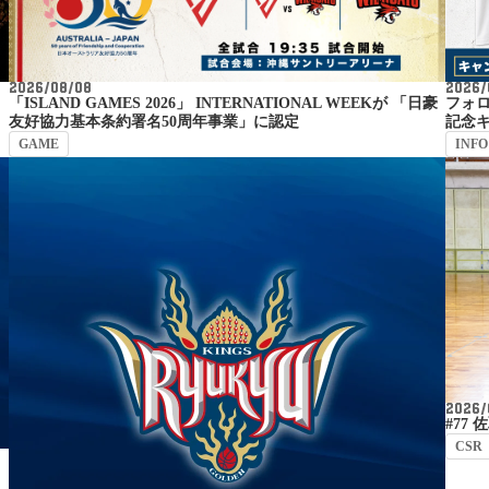
2026/
2026/08/08
フォロ
「ISLAND GAMES 2026」 INTERNATIONAL WEEKが 「日豪
記念
友好協力基本条約署名50周年事業」に認定
INFO
GAME
2026/
#77
CSR