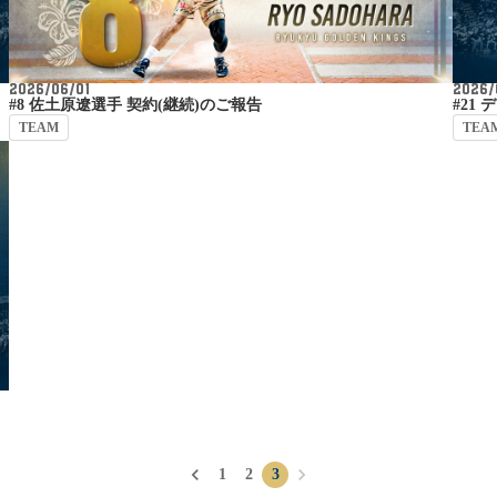
2026/06/01
2026/
#8 佐土原遼選手 契約(継続)のご報告
#21
TEAM
TEA
keyboard_arrow_left
keyboard_arrow_right
1
2
3