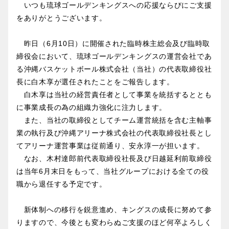
いつも琉球ゴールデンキングスへの応援ならびにご支援
をありがとうございます。
昨日（6月10日）に開催された臨時株主総会及び臨時取
締役会において、琉球ゴールデンキングスの運営会社であ
る沖縄バスケットボール株式会社（当社）の代表取締役社
長に白木享が選任されたことをご報告します。
白木享は当社の経営責任者として事業を統括するととも
に事業成長の為の組織力強化に注力します。
また、当社の取締役としてチーム運営統括を含む主軸事
業の執行及び沖縄アリーナ株式会社の代表取締役社長とし
てアリーナ運営事業は従前通り、安永淳一が担います。
なお、木村達郎前代表取締役社長及び日越延利前取締役
は当年6月末日をもって、当社グループにおける全ての役
職から退任する予定です。
新体制への移行を鋭意進め、キングスの成長に努めて参
りますので、今後とも変わらぬご支援のほど何卒よろしく