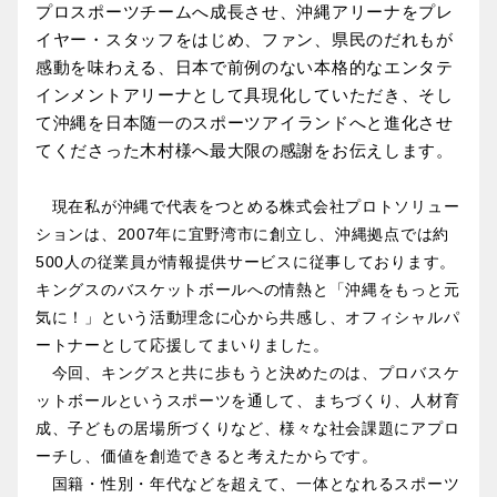
プロスポーツチームへ成長させ、沖縄アリーナをプレ
イヤー・スタッフをはじめ、ファン、県民のだれもが
感動を味わえる、日本で前例のない本格的なエンタテ
インメントアリーナとして具現化していただき、そし
て
沖縄を日本随一のスポーツアイランドへと進化させ
てくださった木村様へ最大限の感謝をお伝えします。
現在私が沖縄で代表をつとめる株式会社プロトソリュー
ションは、2007年に宜野湾市に創立し、沖縄拠点では約
500人の従業員が情報提供サービスに従事しております。
キングスのバスケットボールへの情熱と「沖縄をもっと元
気に！」という活動理念に心から共感し、オフィシャルパ
ートナーとして応援してまいりました。
今回、キングスと共に歩もうと決めたのは、プロバスケ
ットボールというスポーツを通して、まちづくり、人材育
成、子どもの居場所づくりなど、様々な社会課題にアプロ
ーチし、価値を創造できると考えたからです。
国籍・性別・年代などを超えて、一体となれるスポーツ