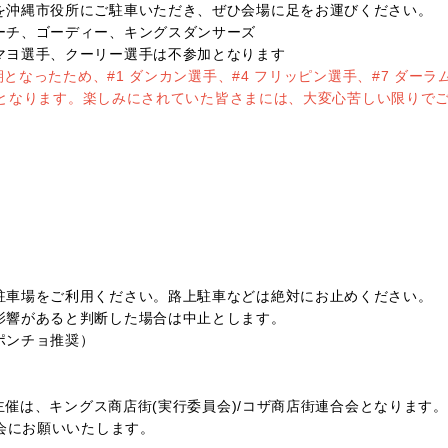
沖縄市役所にご駐車いただき、ぜひ会場に足をお運びください。
ーチ、ゴーディー、キングスダンサーズ
ヨ選手、クーリー選手は不参加となります
期となったため、#1 ダンカン選手、#4 フリッピン選手、#7 ダーラ
参加となります。楽しみにされていた皆さまには、大変心苦しい限りで
駐車場をご利用ください。路上駐車などは絶対にお止めください。
影響があると判断した場合は中止とします。
ポンチョ推奨）
の主催は、キングス商店街(実行委員会)/コザ商店街連合会となります
合会にお願いいたします。