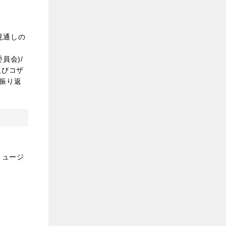
見通しの
員会)/
及びコザ
の振り返
ミュージ