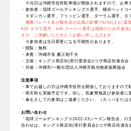
※当日は沖縄市役所駐車場が開放されますので、お車を
・参加者：琉球ゴールデンキングス選手、桶谷ヘッドコ
※ダンカン選手、フリッピン選手、ダーラム選手、タマ
優勝パレード及び報告会が台風の影響で6/10(土)に延
#33 タマヨ選手、#45 クーリー選手は帰国のため不
すが、ご理解いただきたくお願い申し上げます。
※参加者は当日変更になる可能性があります。
・閲覧：無料
・来賓：沖縄市長 桑江朝千夫
・主催：キングス商店街(実行委員会)/コザ商店街連合会
・共催：沖縄市/一般社団法人沖縄市観光物産振興協会
注意事項
・車でお越しの方は沖縄市役所を開放しておりますので
・雨天時も実施予定です。但し、気象警報及び参加者に
・傘をさしての参加はご遠慮ください。（カッパまたは
お問い合わせ
「琉球ゴールデンキングス2022-23シーズン報告会」
合わせは、キングス商店街(実行委員会)/コザ商店街連