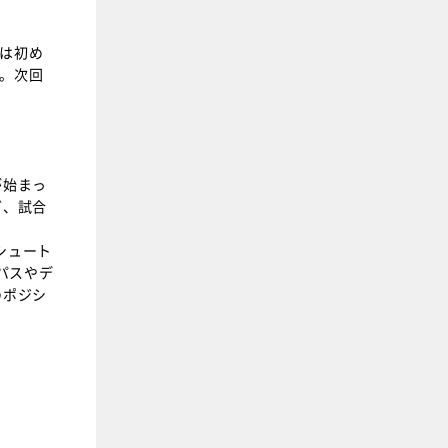
は初め
。次回
が始まっ
ど、試合
シュート
パスやデ
のポジシ