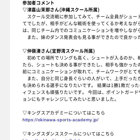
参加者コメント
▽津嘉山茉那さん(沖縄スクール所属)
スクール交流戦に参加してみて、チーム全員がシュート
てでしたが、相手がどんな戦術を使ってくるか考えなが
は、同じチーム内でのコミュニケーションを増やしなが
また、妹のダンス発表会も見る事ができたので良かっ
▽仲嶺湊さん(宜野湾スクール所属)
初めての場所でリングも高く、シュートが入るのか、相
たら、シュートも決める事ができたし、相手も強かった
前にコミュニケーションが取れて、チームワークがとて
また、自分と同じ身長ぐらいの人がいて、上手だったか
も決められる選手になりたいです。 結果は1勝1敗だっ
ィフェンスも頑張りたいです。 今回は、ポイントガー
ョンにもチャレンジしてみたいと思いました。
▽キングスアカデミーについてはこちら
https://okinawa-sports-academy.jp/
▽キングスダンススクールについてはこちら