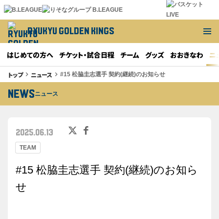
RYUKYU GOLDEN KINGS
はじめての方へ
チケット・試合日程
チーム
グッズ
おおきなわ
ニ
トップ
ニュース
keyboard_arrow_right
keyboard_arrow_right
#15 松脇圭志選手 契約(継続)のお知らせ
NEWS
ニュース
2025.06.13
TEAM
#15 松脇圭志選手 契約(継続)のお知ら
せ