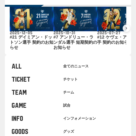
keyboard_arrow_right
2025-10-31
2025-12-05
2025-07-27
#7 アンドリュー・ラ
#21 デイミアン・ドッ
#12 ケヴェ・アル
ンダル選手 短期契約の
トソン選手 契約のお知
手 契約のお知らせ
お知らせ
らせ
ALL
全てのニュース
TICKET
チケット
TEAM
チーム
GAME
試合
INFO
インフォメーション
GOODS
グッズ