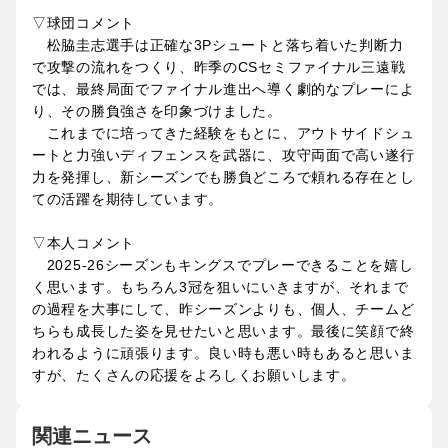
▽球団コメント
松脇圭志選手は正確な3Pシュートと落ち着いた判断力
で攻撃の流れをつくり、昨季のCSセミファイナル三遠戦
では、最終局面でファイナル進出へ導く劇的なプレーによ
り、その勝負強さを印象づけました。
これまでに培ってきた経験をもとに、アウトサイドシュ
ートと力強いディフェンスを武器に、攻守両面で高い遂行
力を発揮し、新シーズンでも勝負どころで頼れる存在とし
ての活躍を期待しています。
▽本人コメント
2025-26シーズンもキングスでプレーできることを嬉し
く思います。もちろん3冠を狙いにいきますが、それまで
の過程を大事にして、昨シーズンよりも、個人、チームど
ちらも成長した姿を見せたいと思います。最後に笑顔で終
われるように頑張ります。良い時も悪い時もあると思いま
すが、たくさんの応援をよろしくお願いします。
関連ニュース