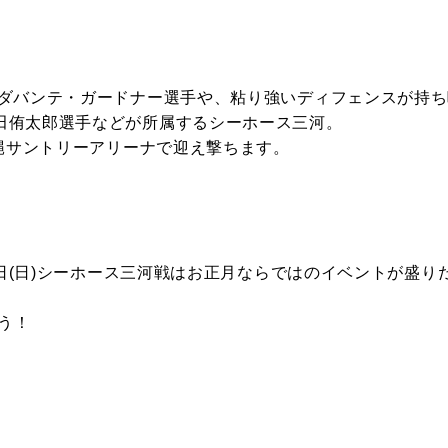
ダ
バンテ・ガードナー選手や、粘り強いディフェンスが持ち
田侑太郎
選手などが所属するシーホース三河。
を沖縄サントリーアリーナで迎え撃ちます。
4日(日)シーホース三河戦はお正月ならではのイベントが盛り
う！