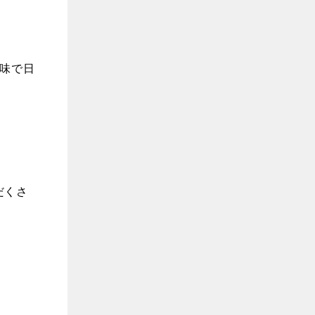
味
で
日
だくさ