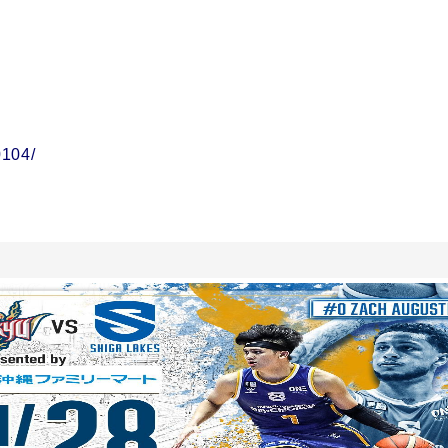
0104/
】