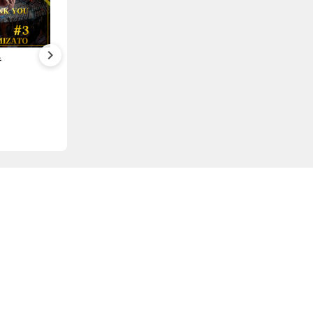
2022-06-30
keyboard_arrow_right
告
退団選手のご報告