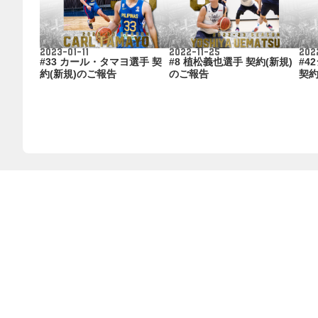
2022-11-25
2023-01-11
202
#8 植松義也選手 契約(新規)
#33 カール・タマヨ選手 契
#4
のご報告
約(新規)のご報告
契約