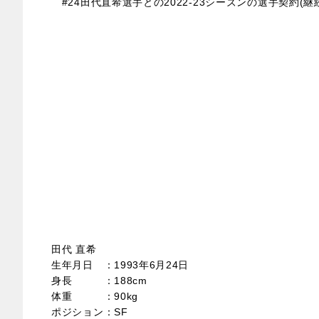
#24田代直希選手との2022-23シーズンの選手契約(
田代 直希
生年月日 ：1993年6月24日
身長 ：188cm
体重 ：90kg
ポジション：SF