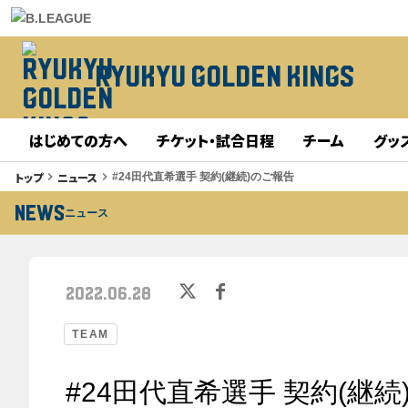
RYUKYU GOLDEN KINGS
はじめての方へ
チケット・試合日程
チーム
グッ
トップ
ニュース
keyboard_arrow_right
keyboard_arrow_right
#24田代直希選手 契約(継続)のご報告
NEWS
ニュース
2022.06.28
TEAM
#24田代直希選手 契約(継続