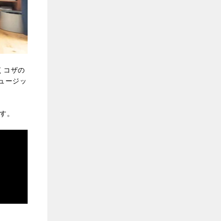
くコザの
ュージッ
ます。