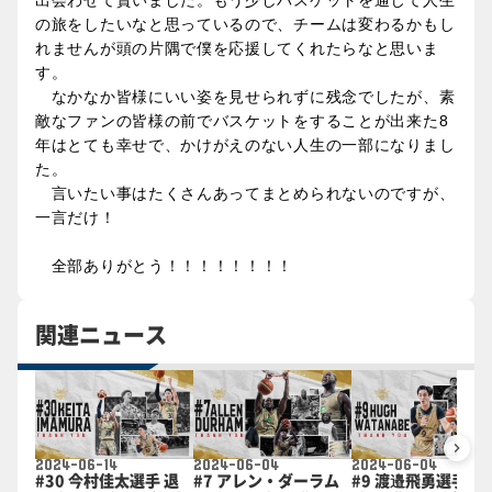
出会わせて貰いました。もう少しバスケットを通じて人生
の旅をしたいなと思っているので、チームは変わるかもし
れませんが頭の片隅で僕を応援してくれたらなと思いま
す。
なかなか皆様にいい姿を見せられずに残念でしたが、素
敵なファンの皆様の前でバスケットをすることが出来た8
年はとても幸せで、かけがえのない人生の一部になりまし
た。
言いたい事はたくさんあってまとめられないのですが、
一言だけ！
全部ありがとう！！！！！！！！
関連ニュース
keyboard_arrow_right
2024-06-14
2024-06-04
2024-06-04
#30 今村佳太選手 退
#7 アレン・ダーラム
#9 渡邉飛勇選手 退