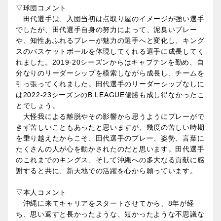
▽球団コメント
田代選手は、入団当初は点取り屋のイメージが強い選手
でしたが、田代選手自身の努力によって、泥臭いプレー
や、知性あふれるプレーが魅力の選手へと変化し、キング
スのバスケットボールを体現してくれる選手に成長してく
れました。2019-20シーズンからはキャプテンを勤め、自
分なりのリーダーシップを模索しながら成長し、チームを
引っ張ってくれました。田代選手のリーダーシップなしに
は2022-23シーズンのB.LEAGUE優勝も成し得なかったこ
とでしょう。
大怪我による離脱やその影響から思うようにプレーがで
きず苦しいこともあったと思いますが、幾度の苦しい時期
を乗り越えたからこそ、田代選手のプレー、姿勢、言葉に
たくさんの人が心を動かされたのだと思います。田代選手
のこれまでのキングス、そして沖縄への多大なる貢献に感
謝すると共に、新天地での活躍を心から願っています。
▽本人コメント
沖縄に来てキャリアをスタートさせてから、8年が経
ち、思い返すと長かったような、短かったような不思議な