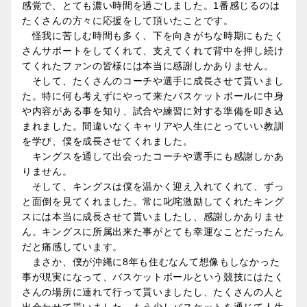
感覚で、とても濃い時間を過ごしました。1番感じるのは
たくさんの方々に応援をして頂いたことです。
怪我に苦しむ時間も多く、下を向きがちな時期にもたく
さんサポートをしてくれて、支えてくれて背中を押し続け
てくれたファンの皆様には本当に感謝しかありません。
そして、たくさんのコーチや選手に成長させて貰いまし
た。特に何も考えずにやって来たバスケットボールに中身
や内容がある事を知り、試合や練習に対する準備を叩き込
まれました。間違いなくキャリアや人生にとっていい教訓
を学び、僕を成長させてくれました。
キングスを通して出会ったコーチや選手にも感謝しかあ
りません。
そして、キングスは僕を温かく迎え入れてくれて、ずっ
と面倒を見てくれました。常に叱咤激励してくれたキング
スには本当に成長させて貰いましたし、感謝しかありませ
ん。キングスに所属出来た事がとても幸運なことだったん
だと痛感しています。
まさか、僕が沖縄に8年も住むなんて想像もしなかった
事が現実になって、バスケットボールという競技にはたく
さんの場所に連れて行って貰いましたし、たくさんの人と