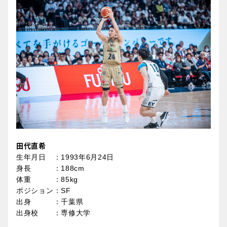
田代直希
生年月日 ：1993年6月24日
身長 ：188cm
体重 ：85kg
ポジション：SF
出身 ：千葉県
出身校 ：専修大学