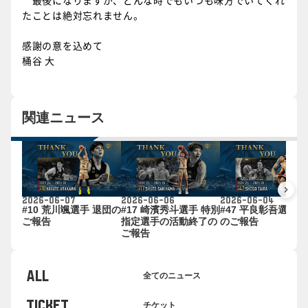
たことは絶対忘れません。
感謝の意を込めて
桶谷 大
関連ニュース
keyboard_arrow_right
2026-06-07
2026-06-06
2026-06-04
#10 荒川颯選手 退団の
#17 崎濱秀斗選手 特別
#47 平良彰吾選手 
ご報告
指定選手の活動終了の
のご報告
ご報告
ALL
全てのニュース
TICKET
チケット