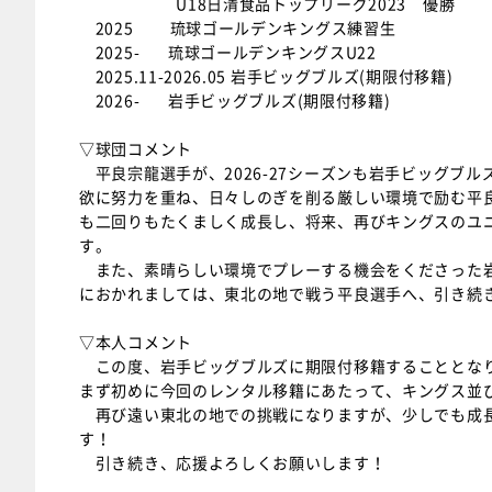
U18日清食品トップリーグ2023 優勝
2025 琉球ゴールデンキングス練習生
2025- 琉球ゴールデンキングスU22
2025.11-2026.05 岩手ビッグブルズ(期限付移籍)
2026- 岩手ビッグブルズ(期限付移籍)
▽球団コメント
平良宗龍選手が、2026-27シーズンも岩手ビッグブ
欲に努力を重ね、日々しのぎを削る厳しい環境で励む平
も二回りもたくましく成長し、将来、再びキングスのユ
す。
また、素晴らしい環境でプレーする機会をくださった岩
におかれましては、東北の地で戦う平良選手へ、引き続
▽本人コメント
この度、岩手ビッグブルズに期限付移籍することとな
まず初めに今回のレンタル移籍にあたって、キングス並
再び遠い東北の地での挑戦になりますが、少しでも成長
す！
引き続き、応援よろしくお願いします！