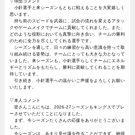
▽球団コメント
小針選手と来シーズンもともに戦えることを大変嬉しく
思います。
持ち前のスピードを武器に、試合の流れを変えるアタッ
クやゲームメイクでチームに貢献してくれました。また、
どのような役割においても真摯に向き合い、チームの勝利
のために全力を尽くしてくれる選手です。
シーズンを通して、日々の練習から高い意識を持って取
り組み続ける姿勢は、チームにとっても大きな力となって
いました。来シーズンも、小針選手らしくチームにエネル
ギーとリズムをもたらし、勝利に貢献してくれることを期
待しています。
引き続き、小針選手への温かいご声援をよろしくお願い
いたします。
▽本人コメント
皆さんこんにちは、2026-27シーズンもキングスでプレ
ーさせていただくことになりました。
まず、今シーズンたくさんの応援をありがとうございま
した。
今シーズンは、あまり見せ場を作ることができず、納得