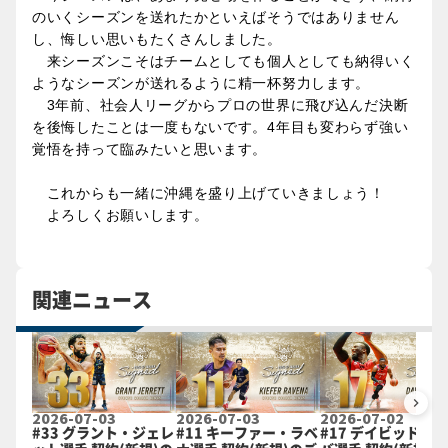
のいくシーズンを送れたかといえばそうではありません
し、悔しい思いもたくさんしました。
来シーズンこそはチームとしても個人としても納得いく
ようなシーズンが送れるように精一杯努力します。
3年前、社会人リーグからプロの世界に飛び込んだ決断
を後悔したことは一度もないです。4年目も変わらず強い
覚悟を持って臨みたいと思います。
これからも一緒に沖縄を盛り上げていきましょう！
よろしくお願いします。
関連ニュース
keyboard_arrow_right
2026-07-03
2026-07-03
2026-07-02
#33 グラント・ジェレ
#11 キーファー・ラベ
#17 デイビッド・