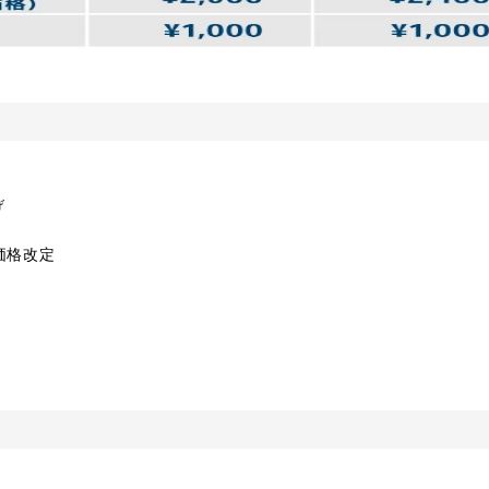
げ
価格改定