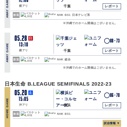
12:00
AWAY GAME
千葉
横アリ
レポート
放送
NHK BS1
日本テレビ系
※沖縄でのホーム開催はございません。
05.28
日
◯
88 - 73
13:10
AWAY GAME
千葉
横アリ
レポート
放送
NHK 総合
※沖縄でのホーム開催はございません。
日本生命 B.LEAGUE SEMIFINALS 2022-23
05.20
土
◯
86 - 70
15:05
HOME GAME
横浜
沖アリ
レポート
放送
NHK BS1
試合情報 ▼