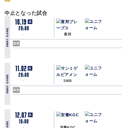
中止となった試合
10.19
水
20:00
AWAY GAME
富邦
-
放送
11.02
水
20:00
AWAY GAME
SMB
-
放送
12.07
水
19:00
安養KGC
-