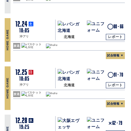
12.24
土
◯
80 - 66
18:05
HOME GAME
北海道
沖アリ
レポート
放送
試合情報 ▼
12.25
日
◯
91 - 70
18:05
HOME GAME
北海道
沖アリ
レポート
放送
試合情報 ▼
12.28
水
×
62 - 79
19:25