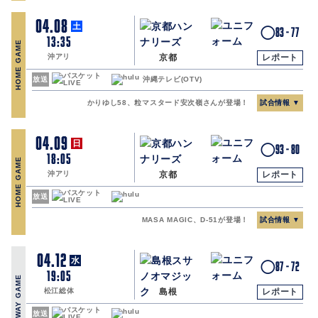
04.08
土
◯
83 - 77
13:35
HOME GAME
京都
沖アリ
レポート
放送
沖縄テレビ(OTV)
かりゆし58、粒マスタード安次嶺さんが登場！
試合情報 ▼
04.09
日
◯
93 - 80
18:05
HOME GAME
京都
沖アリ
レポート
放送
MASA MAGIC、D-51が登場！
試合情報 ▼
04.12
水
◯
87 - 72
19:05
AWAY GAME
島根
松江総体
レポート
放送