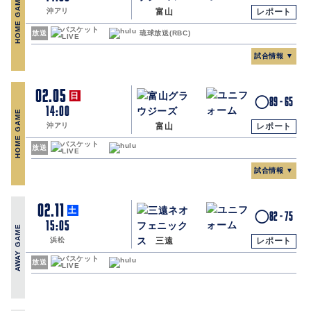
HOME GAME
富山
沖アリ
レポート
放送
琉球放送(RBC)
試合情報 ▼
02.05
日
◯
89 - 65
14:00
HOME GAME
富山
沖アリ
レポート
放送
試合情報 ▼
02.11
土
◯
82 - 75
15:05
AWAY GAME
三遠
浜松
レポート
放送