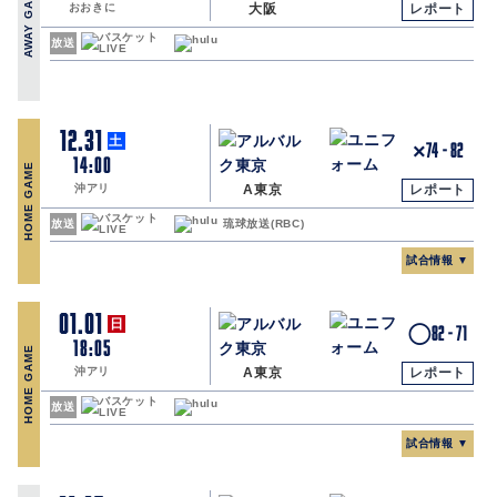
AWAY GAME
大阪
おおきに
レポート
放送
12.31
土
×
74 - 82
14:00
HOME GAME
A東京
沖アリ
レポート
放送
琉球放送(RBC)
試合情報 ▼
01.01
日
◯
82 - 71
18:05
HOME GAME
A東京
沖アリ
レポート
放送
試合情報 ▼