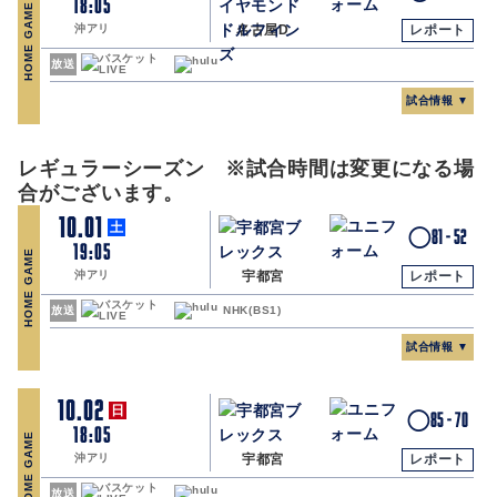
18:05
HOME GAME
名古屋D
沖アリ
レポート
放送
試合情報 ▼
レギュラーシーズン ※試合時間は変更になる場
合がございます。
10.01
土
◯
81 - 52
19:05
HOME GAME
宇都宮
沖アリ
レポート
放送
NHK(BS1)
試合情報 ▼
10.02
日
◯
85 - 70
18:05
HOME GAME
宇都宮
沖アリ
レポート
放送