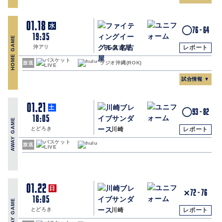
01.18
水
◯
76 - 64
19:35
HOME GAME
FE名古屋
沖アリ
レポート
放送
ラジオ沖縄(ROK)
試合情報 ▼
01.21
土
◯
93 - 82
18:05
AWAY GAME
川崎
とどろき
レポート
放送
01.22
日
×
72 - 76
16:05
AWAY GAME
川崎
とどろき
レポート