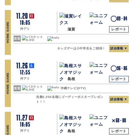
11.20
日
◯
89 - 84
18:05
HOME GAME
滋賀
沖アリ
レポート
放送
キッズデーは小中学生をご招待！
試合情報 ▼
11.26
土
◯
96 - 86
12:55
HOME GAME
島根
沖アリ
レポート
放送
沖縄テレビ(OTV)
先着6,000名様にゴーディーポスタープレゼン
試合情報 ▼
ト！！
11.27
日
×
68 - 80
18:05
島根
沖アリ
レポート