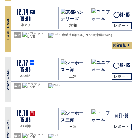
12.14
水
◯
81 - 65
19:00
HOME GAME
京都
沖アリ
レポート
放送
琉球放送(RBC)
ラジオ沖縄(ROK)
試合情報 ▼
12.17
土
◯
76 - 65
15:05
AWAY GAME
三河
WA刈谷
レポート
放送
12.18
日
×
81 - 96
15:05
AWAY GAME
三河
WA刈谷
レポート
放送