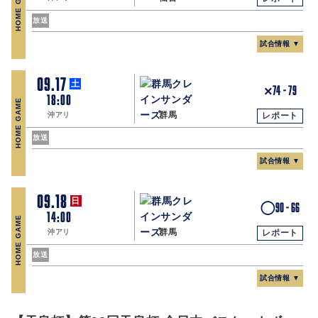
HOME GAME
放送
試合情報 ▼
09.17
土
×
74 - 79
18:00
HOME GAME
群馬
沖アリ
レポート
放送
試合情報 ▼
09.18
日
◯
90 - 66
14:00
HOME GAME
群馬
沖アリ
レポート
放送
試合情報 ▼