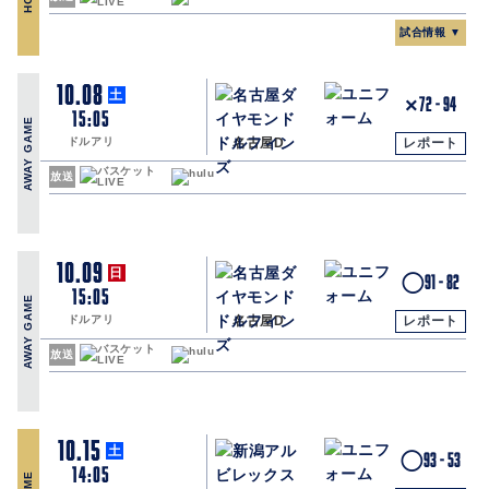
試合情報 ▼
10.08
土
×
72 - 94
15:05
AWAY GAME
名古屋D
ドルアリ
レポート
放送
10.09
日
◯
91 - 82
15:05
AWAY GAME
名古屋D
ドルアリ
レポート
放送
10.15
土
◯
93 - 53
14:05