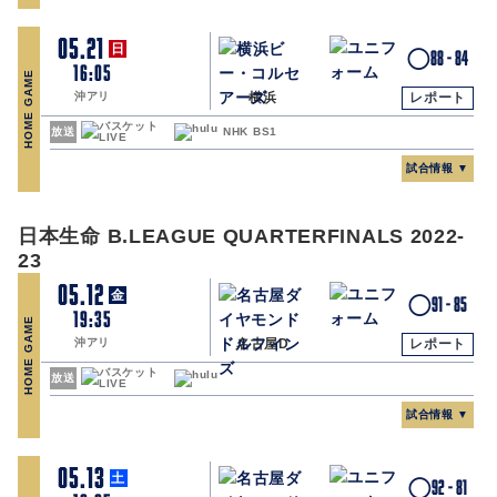
05.21
日
◯
88 - 84
16:05
HOME GAME
横浜
沖アリ
レポート
放送
NHK BS1
試合情報 ▼
日本生命 B.LEAGUE QUARTERFINALS 2022-
23
05.12
金
◯
91 - 85
19:35
HOME GAME
名古屋D
沖アリ
レポート
放送
試合情報 ▼
05.13
土
◯
92 - 81