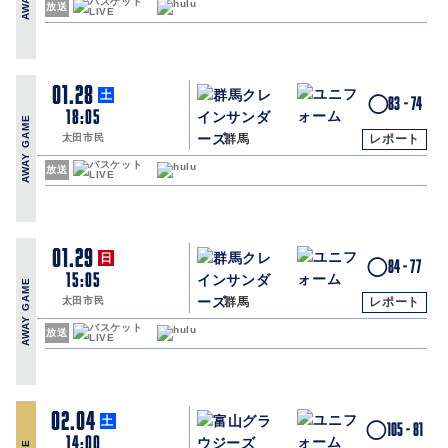
放送
01.28
土
◯
83 - 74
18:05
AWAY GAME
群馬
太田市民
レポート
放送
01.29
日
◯
84 - 77
15:05
AWAY GAME
群馬
太田市民
レポート
放送
02.04
土
◯
105 - 81
14:00