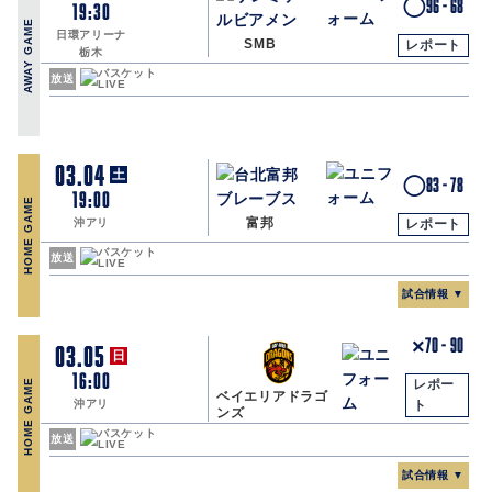
◯
96 - 68
19:30
AWAY GAME
日環アリーナ
SMB
レポート
栃木
放送
03.04
土
◯
83 - 78
19:00
HOME GAME
富邦
沖アリ
レポート
放送
試合情報 ▼
×
70 - 90
03.05
日
16:00
レポー
HOME GAME
ベイエリアドラゴ
沖アリ
ト
ンズ
放送
試合情報 ▼